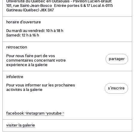
Université du Québec en Outaouais - Pavillon Lucien-Brault
101, rue Saint-Jean-Bosco Entrée portes 6 & 17 Local A-0115
Gatineau (Québec) J8X 3X7
horaire d'ouverture
Du mardi au vendredi: 10 h à 18 h
Samedi: 12 h à 16 h
rétroaction
Pour nous faire part de vos
partager
commentaires concernant votre
expérience à la galerie
infolettre
Pour vous informer sur les prochaines
s’inscrire
activités à la galerie
facebook
instagram
youtube
visiter la galerie