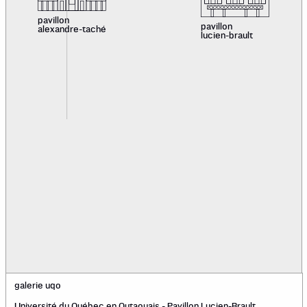
pavillon
pavillon
alexandre-taché
lucien-brault
galerie uqo
Université du Québec en Outaouais - Pavillon Lucien-Brault