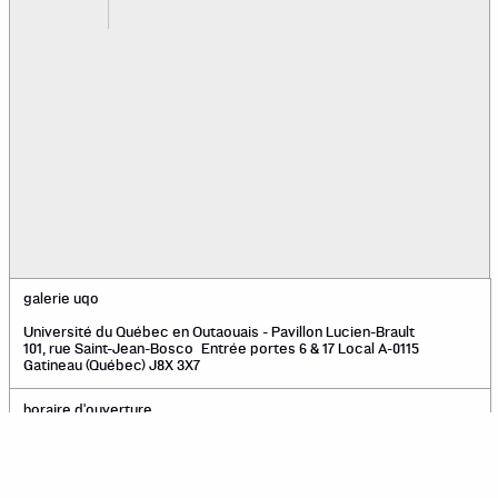
galerie uqo
Université du Québec en Outaouais - Pavillon Lucien-Brault
101, rue Saint-Jean-Bosco Entrée portes 6 & 17 Local A-0115
Gatineau (Québec) J8X 3X7
horaire d'ouverture
Du mardi au vendredi: 10 h à 18 h
Samedi: 12 h à 16 h