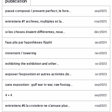
publication
passé composé / present perfect, le livre
sep
2025
d'images
entretiens #7 archives, multiples et la
mar
2025
collection de recherche
si les choses étaient différentes, nous
déc
2024
ferions autrement
faux plis par hypothèses (fpph)
aou
2024
mirement / towering
nov
2023
exhibiting the exhibition and other
oct
2023
contemporary art reconstruction activities
exposer l’exposition et autres activités de
oct
2023
reconstitution en art contemporain
sans exposition : gulf war tv war, raw footage,
sep
2023
cnn concatenated
4 × 4
sep
2022
entretiens #6 la croisière ne s’amuse plus
mai
2022
every man for himself