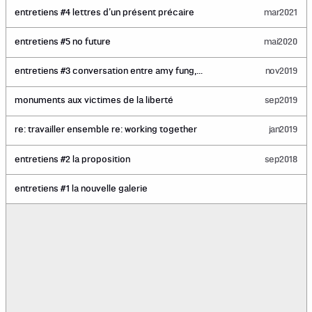
entretiens #4 lettres d’un présent précaire
mar
2021
entretiens #5 no future
mai
2020
entretiens #3 conversation entre amy fung,
nov
2019
david garneau et jinny yu à propos de
perpetual guest
monuments aux victimes de la liberté
sep
2019
re: travailler ensemble re: working together
jan
2019
entretiens #2 la proposition
sep
2018
entretiens #1 la nouvelle galerie