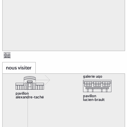
nous visiter
galerie uqo
pavillon
pavillon
alexandre-taché
lucien-brault