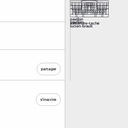
pavillon
pavillon
alexandre-taché
lucien-brault
partager
s’inscrire