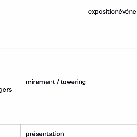
exposition
évén
mirement / towering
gers
présentation