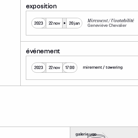
exposition
Mirement / l'instabilité
2023
22 nov
20 jan
Geneviève Chevalier
événement
mirement / towering
2023
22 nov
17:00
galerie uqo