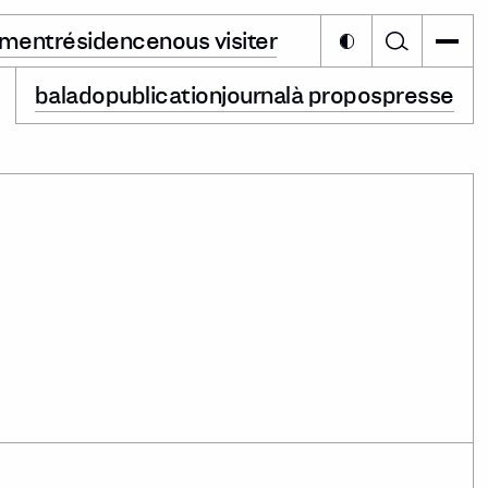
ement
résidence
nous visiter
balado
publication
journal
à propos
presse