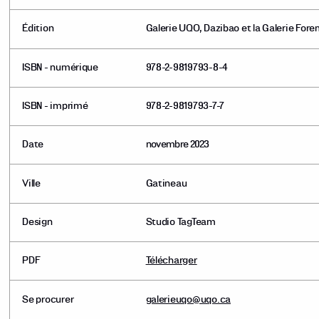
Édition
Galerie UQO, Dazibao et la Galerie For
ISBN - numérique
978-2-9819793-8-4
ISBN - imprimé
978-2-9819793-7-7
Date
novembre 2023
Ville
Gatineau
Design
Studio TagTeam
PDF
Télécharger
Se procurer
galerieuqo@uqo.ca