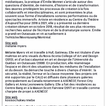
médiatiques, la pratique d’Émilie Monnet s’articule autour des
questions d’identité, de mémoire, d’histoire et de transformation.
Ses œuvres privilégient les processus de création à la fois
collaboratifs et interdisciplinaires, et sont présentées le plus
souvent sous forme d’installations sonores performatives ou de
spectacles immersifs. Artiste en résidence au Centre du Théâtre
d’Aujourd’hui pour 2018 à 2021, elle y a présenté sa dernière
création okinum en octobre 2018, résultat de ses plus récentes
recherches autour de l’écriture et de la dramaturgie sonore. Émilie
a grandi en Outaouais et vit actuellement à
Tiohtià:ke/Mooniyaang/Montréal.
Site web
mélanie myers
Mélanie Myers vit et travaille à Hull, Gatineau. Elle est titulaire d’une
maîtrise en arts visuels du Nova-Scotia College of Art and Design
(2013), et d’un baccalauréat en art et design de l’Université du
Québec en Outaouais (2008). En production, elle réaménage
l’espace et décrit des situations dans les médiums de l’installation
et du dessin. Sa démarche touche à divers champs d’intérêt : la
sécurité, la réalité, l’erreur et la classe moyenne. Ses projets ont
été supportés par le CALQ et diffusés dans plusieurs galeries
principalement au Canada notamment à AXENÉO7, Forest City
Gallery et Anna Leonowens Gallery. Elle a fait des résidences au
Centre Bang et à la Maison Scott Fairview (2017) et travaille comme
chargée de projet à AXENÉO7.
Site web
kosisochukwu nnebe