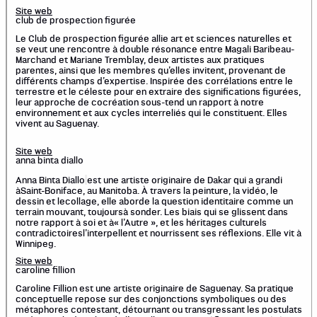
Site web
club de prospection figurée
Le Club de prospection figurée allie art et sciences naturelles et
se veut une rencontre à double résonance entre Magali Baribeau-
Marchand et Mariane Tremblay, deux artistes aux pratiques
parentes, ainsi que les membres qu’elles invitent, provenant de
différents champs d’expertise. Inspirée des corrélations entre le
terrestre et le céleste pour en extraire des significations figurées,
leur approche de cocréation sous-tend un rapport à notre
environnement et aux cycles interreliés qui le constituent. Elles
vivent au Saguenay.
Site web
anna binta diallo
Anna Binta Diallo
est une artiste originaire de Dakar qui a grandi
àSaint-Boniface, au Manitoba. À travers la peinture, la vidéo, le
dessin et lecollage, elle aborde la question identitaire comme un
terrain mouvant, toujoursà sonder. Les biais qui se glissent dans
notre rapport à soi et à« l’Autre », et les héritages culturels
contradictoiresl’interpellent et nourrissent ses réflexions. Elle vit à
Winnipeg.
Site web
caroline fillion
Caroline Fillion est une artiste originaire de Saguenay. Sa pratique
conceptuelle repose sur des conjonctions symboliques ou des
métaphores contestant, détournant ou transgressant les postulats