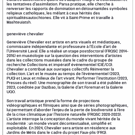
les tentatives d’assimilation. Parsa pratique, elle cherche à
renverser les rapports de domination en détournantdes symboles
religieux catholiques, les mêlant à ceux hérités des
spiritualitésautochtones. Elle vit à Saint-Prime et travaille à
Mashteuiatsh.
geneviève chevalier
Geneviève Chevalier est artiste en arts visuels et médiatiques,
commissaire indépendante et professeure à l’École d’art de
l’Université Laval. Elle a réalisé un stage postdoctoral (FRQSC 2014-
2016) en muséologie sur la question des interventions d’artistes
dans les collections muséales dans le cadre du groupe de
recherche Collections et impératif événementiel (CIÉ/CO).
Chevalier a contribué aux ouvrages collectifs Réinventer la
collection. L’art et le musée au temps de l’événementiel (2023,
PUQ) et Lieux et milieux de l’art vivant. Performer l’institution (2023,
Presses du réel). Une monographie de son travail a été publiée en
2023, coéditée par Dazibao, la Galerie d’art Foreman et la Galerie
UQO.
Son travail artistique prend la forme de projections
vidéographiques et filmiques ainsi que de séries photographiques,
lui permettant d’aborder l’enjeu de la perte de biodiversité à l’ère
de la crise climatique par l’histoire naturelle (FRQSC 2020-2023).
L’artiste interroge la conception du monde vivant héritée de la
modernité : un monde vivant décontextualisé, simplifié et
exploitable. En 2024, Chevalier sera artiste en résidence aux
Jardins de Métis dans le cadre du projet Faux-plis (FRQ).