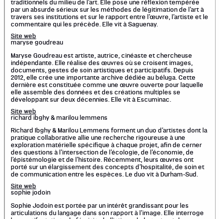
traditionnels du milieu de l’art. Elle pose une réflexion tempérée
par un absurde sérieux sur les méthodes de légitimation de l’art à
travers ses institutions et sur le rapport entre l’œuvre, l’artiste et le
commentaire qui les précède. Elle vit à Saguenay.
Site web
maryse goudreau
Maryse Goudreau est artiste, autrice, cinéaste et chercheuse
indépendante. Elle réalise des œuvres où se croisent images,
documents, gestes de soin artistiques et participatifs. Depuis
2012, elle crée une importante archive dédiée au béluga. Cette
dernière est constituée comme une œuvre ouverte pour laquelle
elle assemble des données et des créations multiples se
développant sur deux décennies. Elle vit à Escuminac.
Site web
richard ibghy & marilou lemmens
Richard Ibghy & Marilou Lemmens forment un duo d’artistes dont la
pratique collaborative allie une recherche rigoureuse à une
exploration matérielle spécifique à chaque projet, afin de cerner
des questions à l’intersection de l’écologie, de l’économie, de
l’épistémologie et de l’histoire. Récemment, leurs œuvres ont
porté sur un élargissement des concepts d’hospitalité, de soin et
de communication entre les espèces. Le duo vit à Durham-Sud.
Site web
sophie jodoin
Sophie Jodoin est portée par un intérêt grandissant pour les
articulations du langage dans son rapport à l’image. Elle interroge