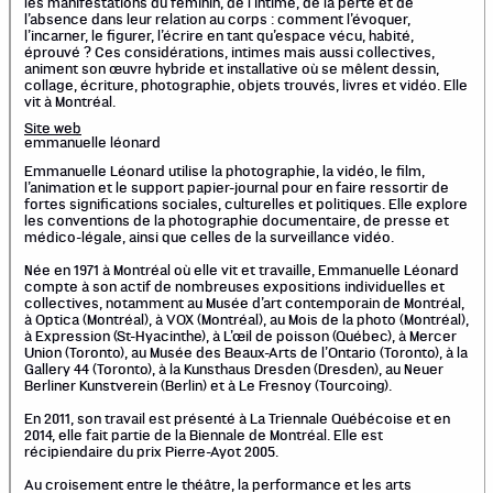
les manifestations du féminin, de l’intime, de la perte et de
l’absence dans leur relation au corps : comment l’évoquer,
l’incarner, le figurer, l’écrire en tant qu’espace vécu, habité,
éprouvé ? Ces considérations, intimes mais aussi collectives,
animent son œuvre hybride et installative où se mêlent dessin,
collage, écriture, photographie, objets trouvés, livres et vidéo. Elle
vit à Montréal.
Site web
emmanuelle léonard
Emmanuelle Léonard utilise la photographie, la vidéo, le film,
l’animation et le support papier-journal pour en faire ressortir de
fortes significations sociales, culturelles et politiques. Elle explore
les conventions de la photographie documentaire, de presse et
médico-légale, ainsi que celles de la surveillance vidéo.
Née en 1971 à Montréal où elle vit et travaille, Emmanuelle Léonard
compte à son actif de nombreuses expositions individuelles et
collectives, notamment au Musée d’art contemporain de Montréal,
à Optica (Montréal), à VOX (Montréal), au Mois de la photo (Montréal),
à Expression (St-Hyacinthe), à L’œil de poisson (Québec), à Mercer
Union (Toronto), au Musée des Beaux-Arts de l’Ontario (Toronto), à la
Gallery 44 (Toronto), à la Kunsthaus Dresden (Dresden), au Neuer
Berliner Kunstverein (Berlin) et à Le Fresnoy (Tourcoing).
En 2011, son travail est présenté à La Triennale Québécoise et en
2014, elle fait partie de la Biennale de Montréal. Elle est
récipiendaire du prix Pierre-Ayot 2005.
Au croisement entre le théâtre, la performance et les arts