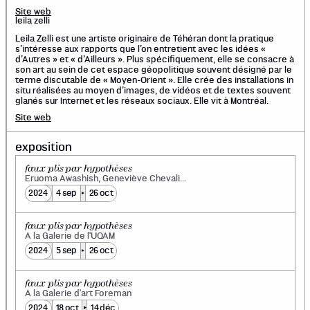
Site web
leila zelli
Leila Zelli est une artiste originaire de Téhéran dont la pratique
s’intéresse aux rapports que l’on entretient avec les idées «
d’Autres » et « d’Ailleurs ». Plus spécifiquement, elle se consacre à
son art au sein de cet espace géopolitique souvent désigné par le
terme discutable de « Moyen-Orient ». Elle crée des installations in
situ réalisées au moyen d’images, de vidéos et de textes souvent
glanés sur Internet et les réseaux sociaux. Elle vit à Montréal.
Site web
exposition
faux plis par hypothèses
Eruoma Awashish, Geneviève Chevalier,
Club de prospection figurée, Anna Binta
2024
4 sep
26 oct
Diallo, Caroline Fillion, Maryse Goudreau,
Richard Ibghy & Marilou Lemmens,
Sophie Jodoin, Emmanuelle Léonard,
Mélanie Myers, Kosisochukwu Nnebe,
faux plis par hypothèses
Anahita Norouzi et Leila Zelli
À la Galerie de l'UQAM
2024
5 sep
26 oct
faux plis par hypothèses
À la Galerie d'art Foreman
2024
18 oct
14 déc