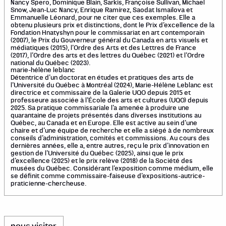
Nancy Spero, Dominique Blain, Sarkis, Françoise Sullivan, Michael
Snow, Jean-Luc Nancy, Enrique Ramírez, Saodat Ismailova et
Emmanuelle Léonard, pour ne citer que ces exemples. Elle a
obtenu plusieurs prix et distinctions, dont le Prix d’excellence de la
Fondation Hnatyshyn pour le commissariat en art contemporain
(2007), le Prix du Gouverneur général du Canada en arts visuels et
médiatiques (2015), l’Ordre des Arts et des Lettres de France
(2017), l’Ordre des arts et des lettres du Québec (2021) et l’Ordre
national du Québec (2023).
marie-hélène leblanc
Détentrice d’un doctorat en études et pratiques des arts de
l’Université du Québec à Montréal (2024), Marie-Hélène Leblanc est
directrice et commissaire de la Galerie UQO depuis 2015 et
professeure associée à l’École des arts et cultures (UQO) depuis
2025. Sa pratique commissariale l’a amenée à produire une
quarantaine de projets présentés dans diverses institutions au
Québec, au Canada et en Europe. Elle est active au sein d’une
chaire et d’une équipe de recherche et elle a siégé à de nombreux
conseils d’administration, comités et commissions. Au cours des
dernières années, elle a, entre autres, reçu le prix d’innovation en
gestion de l’Université du Québec (2025), ainsi que le prix
d’excellence (2025) et le prix relève (2018) de la Société des
musées du Québec. Considérant l’exposition comme médium, elle
se définit comme commissaire-faiseuse d’expositions-autrice-
praticienne-chercheuse.