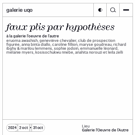
galerie uqo
faux plis par hypothèses
à la galerie l'oeuvre de l'autre
eruoma awashish, geneviève chevalier, club de prospection
figurée, anna binta diallo, caroline fillion, maryse goudreau, richard
ibghy & marilou lemmens, sophie jodoin, emmanuelle léonard,
mélanie myers, kosisochukwu nnebe, anahita norouzi et leila zelli
Lieu
2024
2 oct
31 oct
Galerie l'Oeuvre de l'Autre