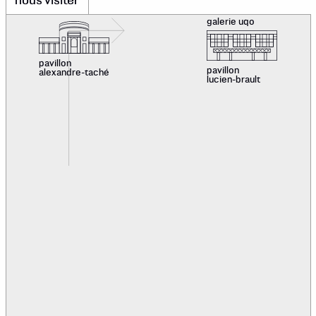
nous visiter
galerie uqo
pavillon
pavillon
alexandre-taché
lucien-brault