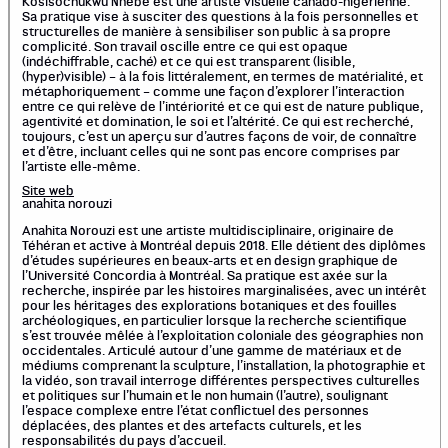
Kosisochukwu Nnebe est une artiste visuelle canado-nigérienne.
Sa pratique vise à susciter des questions à la fois personnelles et
structurelles de manière à sensibiliser son public à sa propre
complicité. Son travail oscille entre ce qui est opaque
(indéchiffrable, caché) et ce qui est transparent (lisible,
(hyper)visible) – à la fois littéralement, en termes de matérialité, et
métaphoriquement – comme une façon d’explorer l’interaction
entre ce qui relève de l’intériorité et ce qui est de nature publique,
agentivité et domination, le soi et l’altérité. Ce qui est recherché,
toujours, c’est un aperçu sur d’autres façons de voir, de connaître
et d’être, incluant celles qui ne sont pas encore comprises par
l’artiste elle-même.
Site web
anahita norouzi
Anahita Norouzi est une artiste multidisciplinaire, originaire de
Téhéran et active à Montréal depuis 2018. Elle détient des diplômes
d’études supérieures en beaux-arts et en design graphique de
l’Université Concordia à Montréal. Sa pratique est axée sur la
recherche, inspirée par les histoires marginalisées, avec un intérêt
pour les héritages des explorations botaniques et des fouilles
archéologiques, en particulier lorsque la recherche scientifique
s’est trouvée mêlée à l’exploitation coloniale des géographies non
occidentales. Articulé autour d’une gamme de matériaux et de
médiums comprenant la sculpture, l’installation, la photographie et
la vidéo, son travail interroge différentes perspectives culturelles
et politiques sur l’humain et le non humain (l’autre), soulignant
l’espace complexe entre l’état conflictuel des personnes
déplacées, des plantes et des artefacts culturels, et les
responsabilités du pays d’accueil.