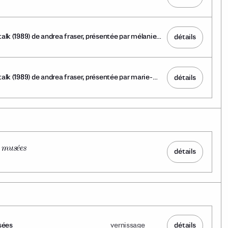
talk (1989) de andrea fraser, présentée par mélanie
détails
talk (1989) de andrea fraser, présentée par marie-
détails
e musées
détails
usées
vernissage
détails