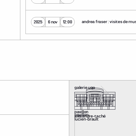
andrea fraser : visites de mu
2025
6 nov
12:00
galerie uqo
pavillon
pavillon
alexandre-taché
lucien-brault