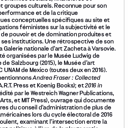
et groupes culturels. Reconnue pour son
performance et de la critique
iques conceptuelles spécifiques au site et
ations féministes sur la subjectivité et le
s de pouvoir et de domination produites et
 ses institutions. Une rétrospective de son
Galerie nationale d’art Zacheta à Varsovie.
té organisées par le Musée Ludwig de
 de Salzbourg (2015), le Musée d’art
 UNAM de Mexico (toutes deux en 2016).
Andrea Fraser : Collected
 mentionnons
2016 in
A.R.T. Press et Koenig Books); et
édité par le Westreich Wagner Publications,
 Arts, et MIT Press), ouvrage qui documente
es du conseil d’administration de plus de
américaines lors du cycle électoral de 2016
ulent, examinant l’intersection entre la