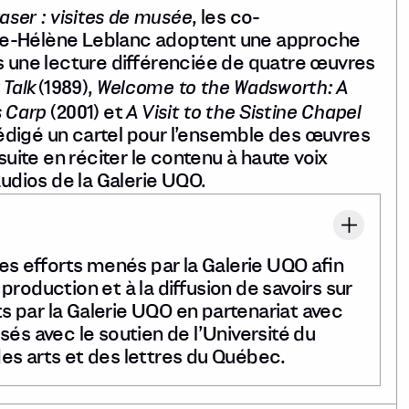
aser : visites de musée
, les co-
ie-Hélène Leblanc adoptent une approche
s une lecture différenciée de quatre œuvres
 Talk
Welcome to the Wadsworth: A
(1989),
s Carp
A Visit to the Sistine Chapel
(2001) et
édigé un cartel pour l’ensemble des œuvres
suite en réciter le contenu à haute voix
audios de la Galerie UQO.
les efforts menés par la Galerie UQO afin
roduction et à la diffusion de savoirs sur
its par la Galerie UQO en partenariat avec
és avec le soutien de l’Université du
es arts et des lettres du Québec.