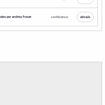
sées par andrea fraser
conférence
détails