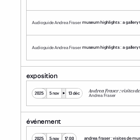
marie-hélène leblanc
museum highlights : a gallery 
Audioguide Andrea Fraser
boucher
museum highlights : a gallery 
Audioguide Andrea Fraser
hélène leblanc
exposition
Andrea Fraser : visites d
2025
5 nov
13 déc
Andrea Fraser
événement
andrea fraser : visites de m
2025
5 nov
17:00