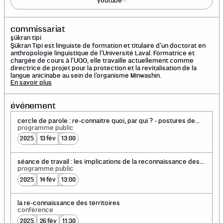
youtube
commissariat
şükran tipi
Şükran Tipi est linguiste de formation et titulaire d’un doctorat en
anthropologie linguistique de l’Université Laval. Formatrice et
chargée de cours à l’UQO, elle travaille actuellement comme
directrice de projet pour la protection et la revitalisation de la
langue anicinabe au sein de l’organisme Minwashin.
En savoir plus
événement
cercle de parole : re-connaitre quoi, par qui ? - postures de
départ
programme public
2025
13 fév
13:00
séance de travail : les implications de la reconnaissance des
territoires dans une perspective de décolonisation des
programme public
espaces culturels
2025
14 fév
13:00
la re-connaissance des territoires
conférence
2025
26 fév
11:30