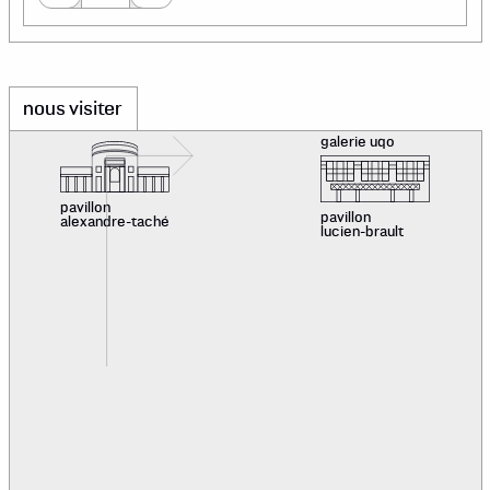
nous visiter
galerie uqo
pavillon
pavillon
alexandre-taché
lucien-brault