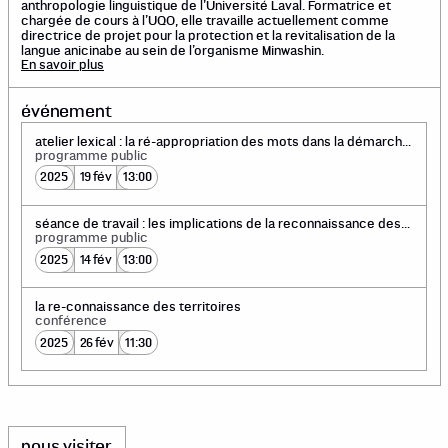
anthropologie linguistique de l’Université Laval. Formatrice et
chargée de cours à l’UQO, elle travaille actuellement comme
directrice de projet pour la protection et la revitalisation de la
langue anicinabe au sein de l’organisme Minwashin.
En savoir plus
événement
atelier lexical : la ré-appropriation des mots dans la démarche
de reconnaissance des territoires
programme public
2025
19 fév
13:00
séance de travail : les implications de la reconnaissance des
territoires dans une perspective de décolonisation des
programme public
espaces culturels
2025
14 fév
13:00
la re-connaissance des territoires
conférence
2025
26 fév
11:30
nous visiter