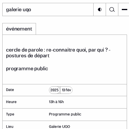
galerie uqo
événement
cercle de parole : re-connaitre quoi, par qui ? -
postures de départ
programme public
Date
2025
13 fév
Heure
13h à 16h
Type
Programme public
Lieu
Galerie UQO