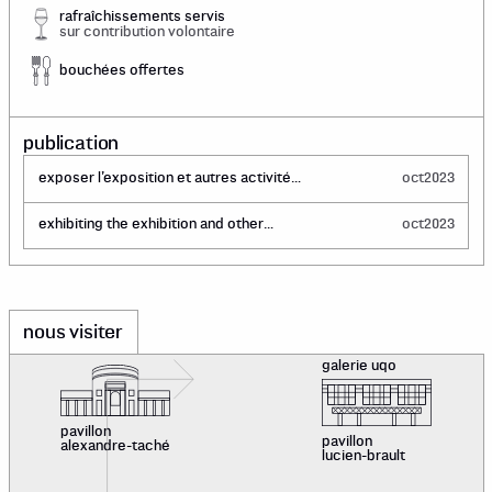
rafraîchissements servis
sur contribution volontaire
bouchées offertes
publication
exposer l’exposition et autres activités
oct
2023
de reconstitution en art contemporain
exhibiting the exhibition and other
oct
2023
contemporary art reconstruction
activities
nous visiter
galerie uqo
pavillon
pavillon
alexandre-taché
lucien-brault