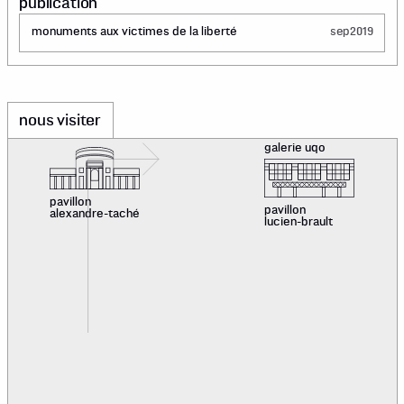
publication
monuments aux victimes de la liberté
sep
2019
nous visiter
galerie uqo
pavillon
pavillon
alexandre-taché
lucien-brault