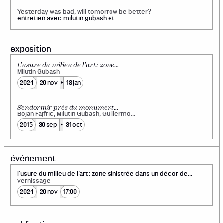
Yesterday was bad, will tomorrow be better?
entretien avec milutin gubash et
jérémie mcewen
exposition
L’usure du milieu de l’art : zone
sinistrée dans un décor de théâtre
Milutin Gubash
abandonné
2024
20 nov
18 jan
S'endormir près du monument
pendant la révolution
Bojan Fajfric, Milutin Gubash, Guillermo
Trejo
2015
30 sep
31 oct
événement
l’usure du milieu de l’art : zone sinistrée dans un décor de
théâtre abandonné
vernissage
2024
20 nov
17:00