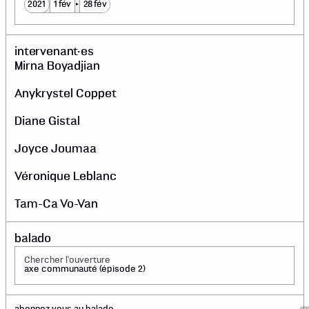
2021
1 fév
28 fév
intervenant·es
Mirna Boyadjian
Anykrystel Coppet
Diane Gistal
Joyce Joumaa
Véronique Leblanc
Tam-Ca Vo-Van
balado
Chercher l'ouverture
axe communauté (épisode 2)
abonnez-vous au balado