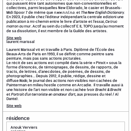
qui puissent être tant autonomes que non-conventionnelles et
collectives, parmi lesquelles New Eldorado, le casier et Brussels-
n.w.w.n.n.l.n.o.
The New English Dictionary
Midi Spoor 7 de même que
et
.
En 2023, il publie chez l’éditeur indépendant la centrale edizioni une
Ce truc
publication à mi-chemin entre le livre d’artiste et l’essai,
marron au mur
. Actif au sein du collectif E IL TOPO jusqu’au moment
de sa dissolution, il est membre de la
Guilde des artistes.
Site web
laurent marissal
Laurent Marissal vit et travaille à Paris. Diplômé de l’École des
Beaux-Arts de Paris en 1993, il se définit comme peintre sans
peinture, mais pas sans actions picturales.
Le récit de ses actions est compilé dans la série « Pinxit » sous la
forme d'énoncés, de témoignages, de dessins, de rapports, de
tracts, de lettres, d'anecdotes, de poèmes, de dessins, de
photographies... Depuis 2012, il publie, rédige, dessine et
Nada
diffuse
, le journal des actions non visibles non cachées de
Painterman en milieu hostile comme en Arcadie. Il travaille aussi à
Brecht & Brecht
une histoire de l'art non visible et non cachée (voir
Portrait d'un terroriste en amateur d'art,
et
aux presses du réel / Al
Dante).
Site web
résidence
Anouk Verviers