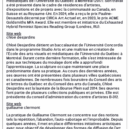
médiatiques de l’Université du Québec à Montréal (2017). Son travail
a été présenté dans le cadre de résidences d’artistes,
d’expositions et de projets avec la communauté au Canada, en
Suisse et au Royaume-Uni. En 2024, elle a reçu le prix Pauline-
Desautels décerné par CIRCA Art Actuel et, en 2023, le prix ACME
Goldsmiths MFA Award. Elle est membre et initiatrice du Exhausted
Hybrid Feminist Species Reading Group (Londres, RU).
Site web
chloé desjardins
Chloé Desjardins détient un baccalauréat de l’Université Concordia
dans le programme Studio Arts et une maîtrise en création de
l’École des arts visuels et médiatiques de l’Université du Québec à
Montréal. Durant cette dernière formation, elle s’est intéressée de
près aux techniques du moulage dont elle a approfondi
l’apprentissage. La sculpture occupe maintenant une place
prédominante dans sa pratique. Au cours des dernières années,
ses œuvres ont été présentées dans plusieurs villes québécoises
et canadiennes. De nombreuses fois boursière du Conseil des arts
et lettres du Québec et du Conseil des arts du Canada, Chloé
Desjardins est la lauréate de la Bourse Plein sud 2014. Ses œuvres
font partie de plusieurs collections publiques et privées. Elle est
présidente du conseil d’administration du centre d’artistes B-312.
Site web
guillaume clermont
La pratique de Guillaume Clermont se concentre sur des notions
tels la répétition, l’abandon, l’auto-sabotage et l’improbable. Depuis
quelques années, il met en place différentes initiatives artistiques
avec pour objectif de développer des formes de diffusion de l’art