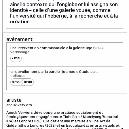
ainsi le contexte qui l’englobe et lui assigne son
identité – celle d’une galerie vouée, comme
l’université qui l’héberge, à la recherche et à la
création.
événement
une intervention commissariale à la galerie uqo (2023-
2025) : dévoilement
vernissage
7 mai
un dévoilement par la parole : journée d’étude sur
l’intervention commissariale de patrice loubier à la
colloque
galerie uqo
8 mai
10:00
artiste
anouk verviers
Anouk Verviers développe une pratique socialement et
écologiquement engagée entre Tiohtià:ke / Mooniyang/Montréal
(CA) et Londres (RU). Elle détient une maitrise en Fine Art de
Goldsmiths à Londres (2023) et un baccalauréat en arts visuels et