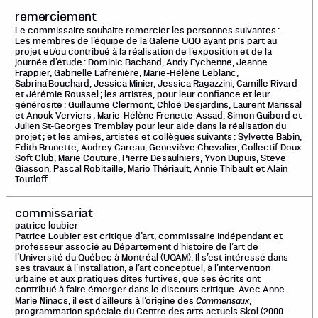
remerciement
Le commissaire souhaite remercier les personnes suivantes :
Les membres de l’équipe de la Galerie UQO ayant pris part au
projet et/ou contribué à la réalisation de l’exposition et de la
journée d’étude : Dominic Bachand, Andy Eychenne, Jeanne
Frappier, Gabrielle Lafrenière, Marie-Hélène Leblanc,
Sabrina Bouchard, Jessica Minier, Jessica Ragazzini, Camille Rivard
et Jérémie Roussel ; les artistes, pour leur confiance et leur
générosité : Guillaume Clermont, Chloé Desjardins, Laurent Marissal
et Anouk Verviers ; Marie-Hélène Frenette-Assad, Simon Guibord et
Julien St-Georges Tremblay pour leur aide dans la réalisation du
projet ; et les ami·es, artistes et collègues suivants : Sylvette Babin,
Édith Brunette, Audrey Careau, Geneviève Chevalier, Collectif Doux
Soft Club, Marie Couture, Pierre Desaulniers, Yvon Dupuis, Steve
Giasson, Pascal Robitaille, Mario Thériault, Annie Thibault et Alain
Toutloff.
commissariat
patrice loubier
Patrice Loubier est critique d’art, commissaire indépendant et
professeur associé au Département d’histoire de l’art de
l’Université du Québec à Montréal (UQAM). Il s’est intéressé dans
ses travaux à l’installation, à l’art conceptuel, à l’intervention
urbaine et aux pratiques dites furtives, que ses écrits ont
contribué à faire émerger dans le discours critique. Avec Anne-
Commensaux
Marie Ninacs, il est d’ailleurs à l’origine des
,
programmation spéciale du Centre des arts actuels Skol (2000-