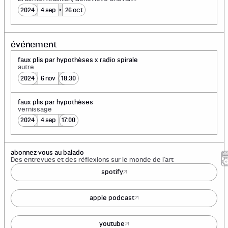
Club de prospection figurée, Anna Binta
2024
4 sep
26 oct
Diallo, Caroline Fillion, Maryse Goudreau,
Richard Ibghy & Marilou Lemmens,
Sophie Jodoin, Emmanuelle Léonard,
Mélanie Myers, Kosisochukwu Nnebe,
Anahita Norouzi et Leila Zelli
événement
faux plis par hypothèses x radio spirale
autre
2024
6 nov
18:30
faux plis par hypothèses
vernissage
2024
4 sep
17:00
abonnez-vous au balado
Des entrevues et des réflexions sur le monde de l’art
spotify
apple podcast
youtube