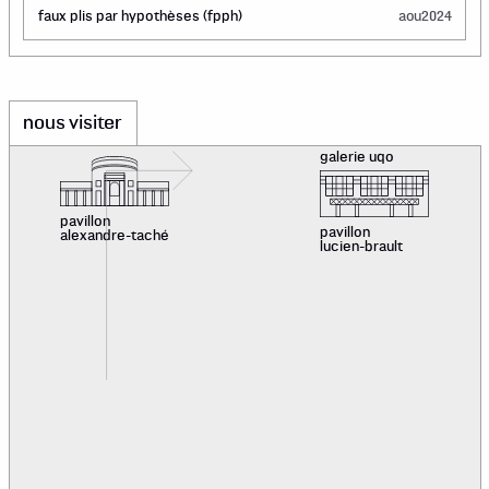
faux plis par hypothèses (fpph)
aou
2024
nous visiter
galerie uqo
pavillon
pavillon
alexandre-taché
lucien-brault